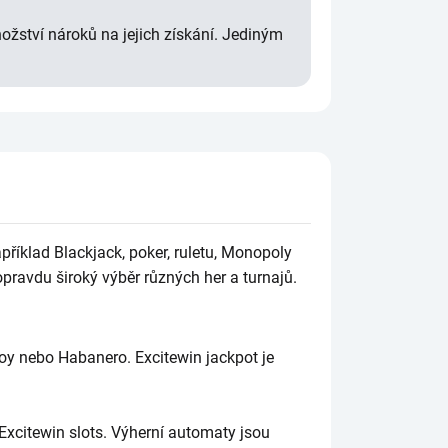
ožství nároků na jejich získání. Jediným
například Blackjack, poker, ruletu, Monopoly
opravdu široký výběr různých her a turnajů.
boy nebo Habanero. Excitewin jackpot je
 Excitewin slots. Výherní automaty jsou