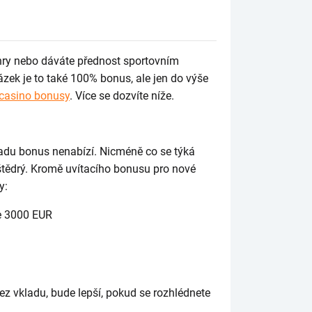
é hry nebo dáváte přednost sportovním
ek je to také 100% bonus, ale jen do výše
 casino bonusy
. Více se dozvíte níže.
ladu bonus nenabízí. Nicméně co se týká
štědrý. Kromě uvítacího bonusu pro nové
y:
e 3000 EUR
z vkladu, bude lepší, pokud se rozhlédnete