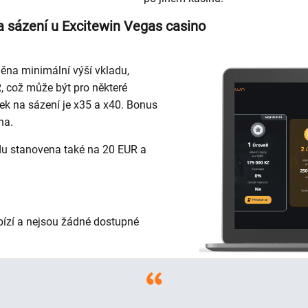
a sázení u Excitewin Vegas casino
ěna minimální výší vkladu,
, což může být pro některé
vek na sázení je x35 a x40. Bonus
na.
adu stanovena také na 20 EUR a
ízí a nejsou žádné dostupné