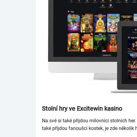
Stolní hry ve Excitewin kasino
Na své si také přijdou milovníci stolních her
také přijdou fanoušci kostek, je zde několik h