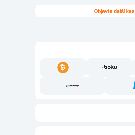
Objevte další kas