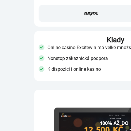
Klady
Online casino Excitewin má velké množst
Nonstop zákaznická podpora
K dispozici i online kasino