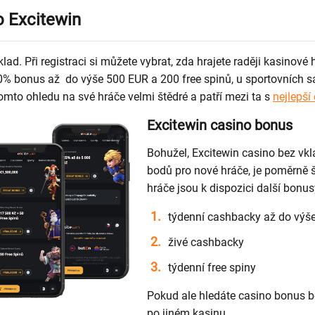
 Excitewin
klad. Při registraci si můžete vybrat, zda hrajete raději kasinov
% bonus až do výše 500 EUR a 200 free spinů, u sportovních sáz
omto ohledu na své hráče velmi štědré a patří mezi ta s
nejlepší
Excitewin casino bonus
Bohužel, Excitewin casino bez vk
bodů pro nové hráče, je poměrně 
hráče jsou k dispozici další bonus
týdenní cashbacky až do výš
živé cashbacky
týdenní free spiny
Pokud ale hledáte casino bonus be
po jiném kasinu.