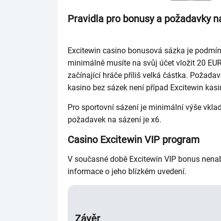
Pravidla pro bonusy a požadavky n
Excitewin casino bonusová sázka je podmín
minimálně musíte na svůj účet vložit 20 EUR
začínající hráče příliš velká částka. Požada
kasino bez sázek není případ Excitewin kasi
Pro sportovní sázení je minimální výše vkl
požadavek na sázení je x6.
Casino Excitewin VIP program
V současné době Excitewin VIP bonus nenab
informace o jeho blízkém uvedení.
Závěr