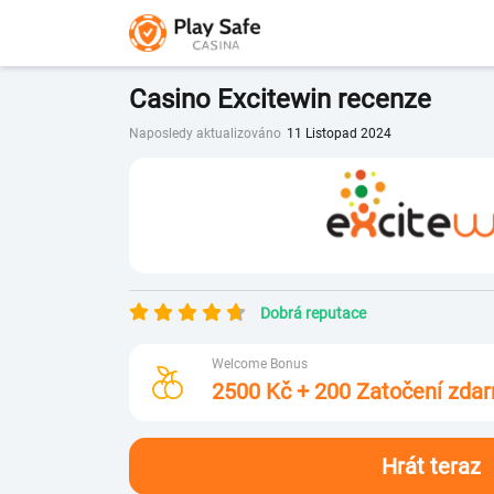
Casino Excitewin recenze
Naposledy aktualizováno
11 Listopad 2024
Dobrá reputace
Welcome Bonus
2500 Kč + 200 Zatočení zda
Hrát teraz