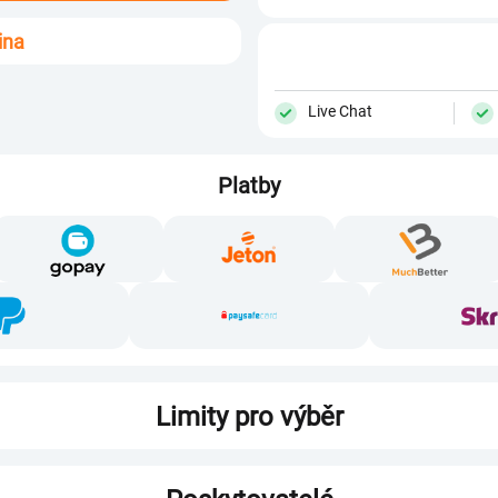
ina
Live Chat
Platby
Limity pro výběr