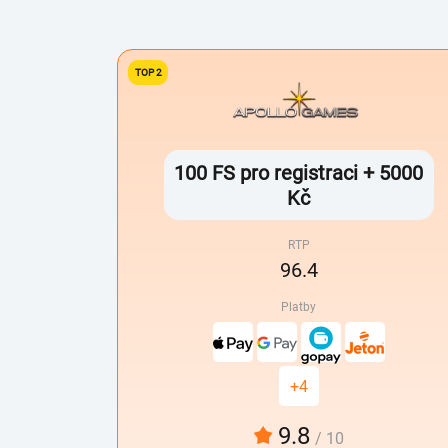
TOP 2
100 FS pro registraci + 5000
Kč
RTP
96.4
Platby
+4
9.8
/ 10