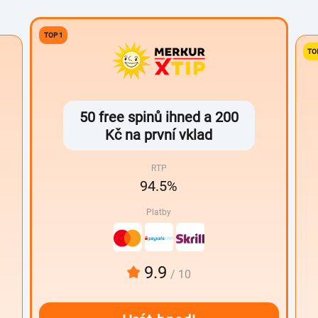
TOP 1
TO
50 free spinů ihned a 200
Kč na první vklad
RTP
94.5%
Platby
9.9
/ 10