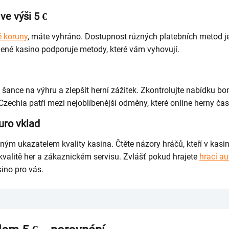
ve výši 5 €
é koruny
, máte vyhráno. Dostupnost různých platebních metod je 
olené kasino podporuje metody, které vám vyhovují.
ance na výhru a zlepšit herní zážitek. Zkontrolujte nabídku bon
zechia patří mezi nejoblíbenější odměny, které online herny čast
uro vklad
ným ukazatelem kvality kasina. Čtěte názory hráčů, kteří v kasi
, kvalitě her a zákaznickém servisu. Zvlášť pokud hrajete
hrасí а
ino pro vás.