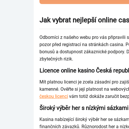
Jak vybrat nejlepší online c
Odborníci z našeho webu pro vás připravili s
pozor před registrací na stránkách casina. 
bonusů a dostupnost zákaznické podpory. Do
zbytečných rizik.
Licence online kasino Česká repub
Mít platnou licenci je zcela zásadní pro zaji
kamenné. Ověřte si její platnost na webovýc
českou licencí
vám totiž dokáže zaručit bezp
Široký výběr her s nízkými sázkami
Kasina nabízející široký výběr her se sázkam
finančních závazků. Různorodost her a nízké