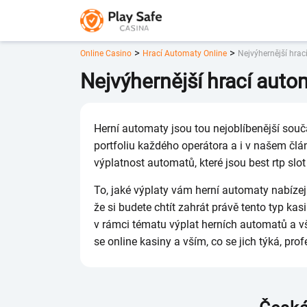
>
>
Online Casino
Hrací Automaty Online
Nejvýhernější hra
Nejvýhernější hrací auto
Herní automaty jsou tou nejoblíbenější sou
portfoliu každého operátora a i v našem čl
výplatnost automatů, které jsou best rtp slo
To, jaké výplaty vám herní automaty nabízejí
že si budete chtít zahrát právě tento typ ka
v rámci tématu výplat herních automatů a v
se online kasiny a vším, co se jich týká, pro