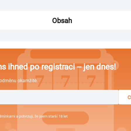
Obsah
ns ihned po registraci – jen dnes!
e odměnu okamžitě.
C
ínkami a potvrzuji, že jsem starší 18 let