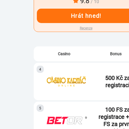
9.8
/ 10
Hrát hned!
Recenze
Casino
Bonus
4
500 Kč z
registrac
5
100 FS z
registrace +
FS za prv