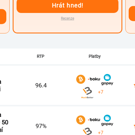
Hrát hned!
Recenze
RTP
Platby
a
96.4
i
+7
a
 50
97%
ní
+7