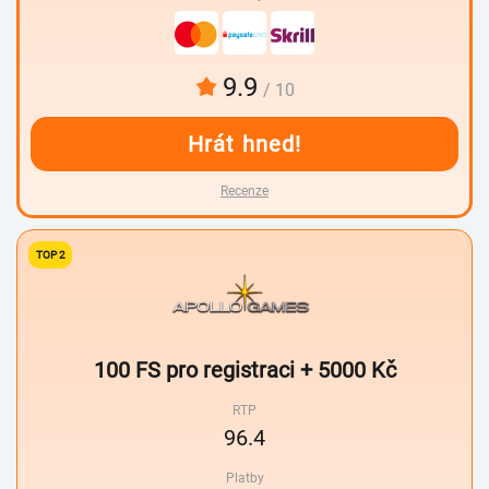
9.9
/ 10
Hrát hned!
Recenze
TOP 2
100 FS pro registraci + 5000 Kč
RTP
96.4
Platby