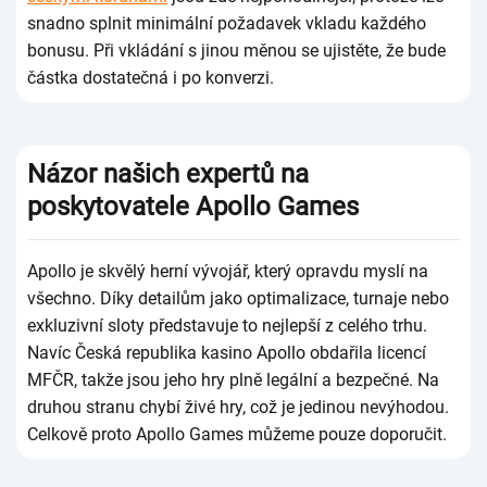
snadno splnit minimální požadavek vkladu každého
bonusu. Při vkládání s jinou měnou se ujistěte, že bude
částka dostatečná i po konverzi.
Názor našich expertů na
poskytovatele Аpollo Games
Аpollo je skvělý herní vývojář, který opravdu myslí na
všechno. Díky detailům jako optimalizace, turnaje nebo
exkluzivní sloty představuje to nejlepší z celého trhu.
Navíc Česká republika kasino Аpollo obdařila licencí
MFČR, takže jsou jeho hry plně legální a bezpečné. Na
druhou stranu chybí živé hry, což je jedinou nevýhodou.
Celkově proto Аpollo Games můžeme pouze doporučit.