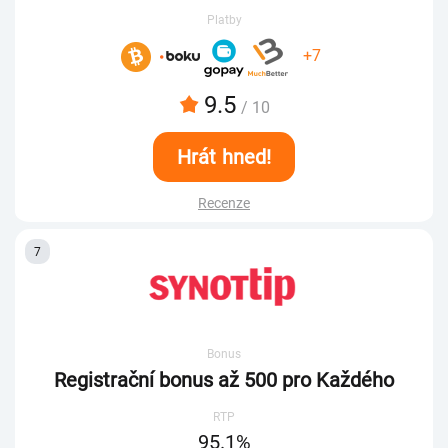
Platby
+7
9.5
/ 10
Hrát hned!
Recenze
7
Bonus
Registrační bonus až 500 pro Každého
RTP
95.1%