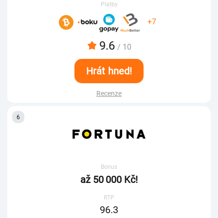
Platby
+7
9.6
/ 10
Hrát hned!
Recenze
6
Bonus
až 50 000 Kč!
RTP
96.3