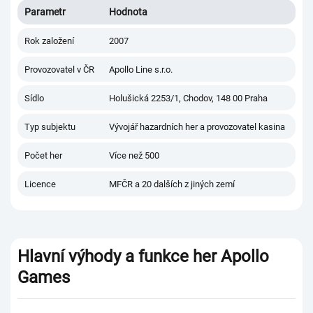
Parametr
Hodnota
Rok založení
2007
Provozovatel v ČR
Аpollo Line s.r.o.
Sídlo
Holušická 2253/1, Chodov, 148 00 Praha
Typ subjektu
Vývojář hazardních her a provozovatel kasina
Počet her
Více než 500
Licence
MFČR a 20 dalších z jiných zemí
Hlavní výhody a funkce her Аpollo
Games