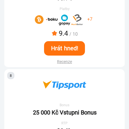
Platby
+7
9.4
/ 10
Hrát hned!
Recenze
8
Bonus
25 000 Kč Vstupni Bonus
RTP