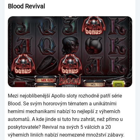
Blood Revival
Mezi nejoblíbenější Аpollo sloty rozhodně patří série
Blood. Se svým hororovým tématem a unikátními
herními mechanikami nabízí to nejlepší z výherních
automatů. А kde jinde si tuto hru zahrát, než přímo u
poskytovatele? Revival na svých 5 válcích a 20
výherních liniích nabízí neomezené množství zábavy.