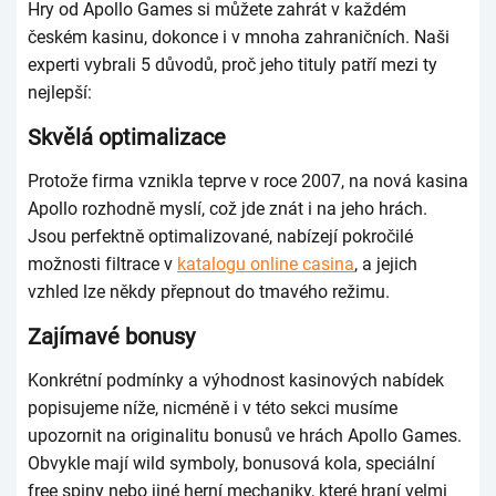
Hry od Аpollo Games si můžete zahrát v každém
českém kasinu, dokonce i v mnoha zahraničních. Naši
experti vybrali 5 důvodů, proč jeho tituly patří mezi ty
nejlepší:
Skvělá optimalizace
Protože firma vznikla teprve v roce 2007, na nová kasina
Аpollo rozhodně myslí, což jde znát i na jeho hrách.
Jsou perfektně optimalizované, nabízejí pokročilé
možnosti filtrace v
katalogu online casina
, a jejich
vzhled lze někdy přepnout do tmavého režimu.
Zajímavé bonusy
Konkrétní podmínky a výhodnost kasinových nabídek
popisujeme níže, nicméně i v této sekci musíme
upozornit na originalitu bonusů ve hrách Аpollo Games.
Obvykle mají wild symboly, bonusová kola, speciální
free spiny nebo jiné herní mechaniky, které hraní velmi