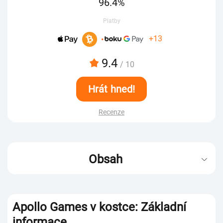
96.4%
Platby
+13
9.4
/ 10
Hrát hned!
Recenze
Obsah
Аpollo Games v kostce: Základní
informace