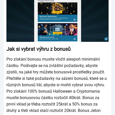
Jak si vybrat výhru z bonusů
Pro získání bonusu musíte vložit alespoň minimální
částku. Podívejte se na zvláštní požadavky, abyste
zjistili, na jaké hry můžete bonusové prostředky použít.
Přečtěte si také požadavky na sázení bonusů, které se u
různých bonusů liší, abyste si mohli vybrat svou výhru.
Pro získání 100% bonusů Halloween a Cryptomania
musíte bonusovou částku roztočit 40krát. Bonus za
první vklad je třeba roztočit 25krát a 50% bonus za
druhý a třetí vklad stačí roztočit 20krát. Bonus Jeton