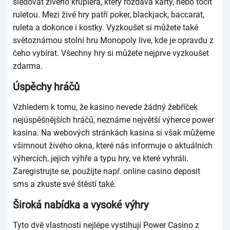
sledovat živého krupiéra, který rozdává karty, nebo točit
ruletou. Mezi živé hry patří poker, blackjack, baccarat,
ruleta a dokonce i kostky. Vyzkoušet si můžete také
světoznámou stolní hru Monopoly live, kde je opravdu z
čeho vybírat. Všechny hry si můžete nejprve vyzkoušet
zdarma.
Úspěchy hráčů
Vzhledem k tomu, že kasino nevede žádný žebříček
nejúspěšnějších hráčů, neznáme největší výherce power
kasina. Na webových stránkách kasina si však můžeme
všimnout živého okna, které nás informuje o aktuálních
výhercích, jejich výhře a typu hry, ve které vyhráli.
Zaregistrujte se, použijte např. online casino deposit
sms a zkuste své štěstí také.
Široká nabídka a vysoké výhry
Tyto dvě vlastnosti nejlépe vystihují Power Casino z