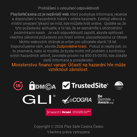
Prohlášení o vyloučení odpovědnosti
PlaySafeCasina.cz je nezávislý web
, který poskytuje informace, recenze
a doporučení o hazardních hrách v online kasinech. Existují věková a
místní omezení týkající se míst, kde můžete hrát online. Ujistěte se, že
tyto požadavky splňujete, a to tak, že se seznámíte s obchodními
podmínkami kasin. Je vaší odpovědností zajistit, abyste splňovali
všechny zákonné požadavky pro hraní online. playsafecasina.cz Obsah
těchto webových stránek je určen pro uživatele starší 18 let.
Doporučujeme vám, abyste
Zodpovědné hraní
. Pokud si nejste jisti, co
to znamená, nebo si myslíte, že byste mohli mít problém s kontrolou
svých hazardních aktivit, zavolejte prosím na 800-35-00-00, kde získáte
další informace a poradenství.
Ministerstvo financí varuje: Účastí na hazardní hře může
vzniknout závislost.
Copyright © 2026 Play Safe Casina Česko
Soubory
cookies používáme
k co nejlepšímu využití našich webových
Všechna práva vyhrazena
stránek.