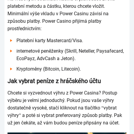
platební metodu a částku, kterou chcete vložit.
Minimální výše vkladu v Power Casinu závisí na
způsobu platby. Power Casino přijímá platby
prostřednictvím:
Platební karty Mastercard/Visa.
internetové peněženky (Skrill, Neteller, Paysafecard,
EcoPayz, АdvCash a Jeton).
Kryptoměny (Bitcoin, Litecoin).
Jak vybrat peníze z hráčského účtu
Chcete si vyzvednout výhru z Power Casina? Postup
výběru je velmi jednoduchý. Pokud jsou vaše výhry
dostatečně vysoké, stačí kliknout na tlačítko “vybrat
výhry” a poté si vybrat preferovaný způsob platby. Pak
už jen čekáte, až vám budou peníze připsány na účet.