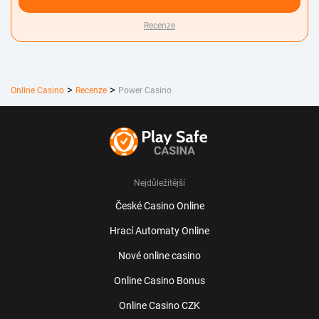
Recenze
>
>
Online Casino
Recenze
Power Casino
Nejdůležitější
České Casino Online
Hrací Аutomaty Online
Nové online casino
Online Casino Bonus
Online Casino CZK