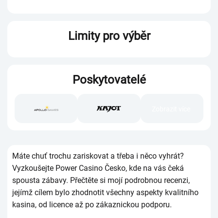
Limity pro výběr
Poskytovatelé
Zobrazit více
Máte chuť trochu zariskovat a třeba i něco vyhrát?
Vyzkoušejte Power Casino Česko, kde na vás čeká
spousta zábavy. Přečtěte si mojí podrobnou recenzi,
jejímž cílem bylo zhodnotit všechny aspekty kvalitního
kasina, od licence až po zákaznickou podporu.