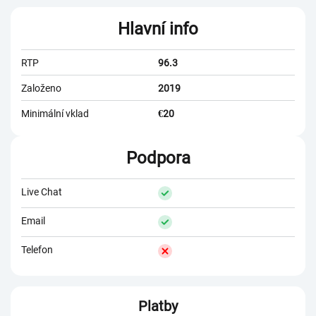
Hlavní info
RTP
96.3
Založeno
2019
Minimální vklad
€20
Podpora
Live Chat
Email
Telefon
Platby