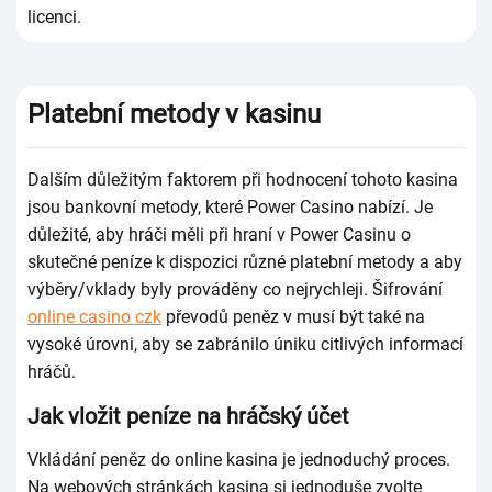
licenci.
Platební metody v kasinu
Dalším důležitým faktorem při hodnocení tohoto kasina
jsou bankovní metody, které Power Casino nabízí. Je
důležité, aby hráči měli při hraní v Power Casinu o
skutečné peníze k dispozici různé platební metody a aby
výběry/vklady byly prováděny co nejrychleji. Šifrování
online casino czk
převodů peněz v musí být také na
vysoké úrovni, aby se zabránilo úniku citlivých informací
hráčů.
Jak vložit peníze na hráčský účet
Vkládání peněz do online kasina je jednoduchý proces.
Na webových stránkách kasina si jednoduše zvolte