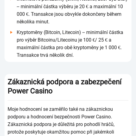
– minimální částka výběru je 20 € a maximální 10
000 €. Transakce jsou obvykle dokončeny během
několika minut.
Kryptoměny (Bitcoin, Litecoin) – minimální částka
pro výběr Bitcoinu/Litecoinu je 100 €/ 25 € a
maximální částka pro obě kryptoměny je 1 000 €.
Transakce trvá několik dní.
Zákaznická podpora a zabezpečení
Power Casino
Moje hodnocení se zaměřilo také na zákaznickou
podporu a hodnocení bezpečnosti Power Casino.
Zákaznická podpora je důležitá pro pohodlí hráčů,
protože poskytuje okamžitou pomoc při jakémkoli