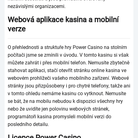
nezávislými organizacemi.
Webová aplikace kasina a mobilní
verze
O přehlednosti a struktuře hry Power Casino na stolním
počítači jsme se zmínili v úvodu. V tomto kasinu si však
můžete zahrát i přes mobilní telefon. Nemusíte zbytečně
stahovat aplikaci, stačí otevřít stránku online kasina ve
webovém prohlížeči vašeho mobilního zařízení. Webové
stránky jsou přizpůsobeny i pro chytré telefony, takže ani
v tomto ohledu nemáme kasinu co vytknout. Nemusíte
se bát, že na mobilu nebudou k dispozici všechny hry
nebo že uvidíte jen polovinu webových stránek,
programátoři kasina promysleli mobilní verzi do
posledního detailu.
Licence Power Casino