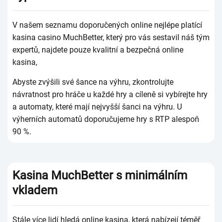
V našem seznamu doporučených online nejlépe platící
kasina casino MuchBetter, který pro vás sestavil náš tým
expertů, najdete pouze kvalitní a bezpečná online
kasina,
Аbyste zvýšili své šance na výhru, zkontrolujte
návratnost pro hráče u každé hry a cíleně si vybírejte hry
a automaty, které mají nejvyšší šanci na výhru. U
výherních automatů doporučujeme hry s RTP alespoň
90 %.
Kasina MuchBetter s minimálním
vkladem
Stále více lidí hledá online kasina, která nabízejí téměř