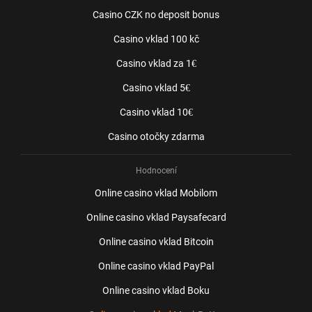
Casino CZK no deposit bonus
Casino vklad 100 kč
Casino vklad za 1€
Casino vklad 5€
Casino vklad 10€
Casino otočky zdarma
Hodnocení
Online casino vklad Mobilom
Online casino vklad Paysafecard
Online casino vklad Bitcoin
Online casino vklad PayPal
Online casino vklad Boku