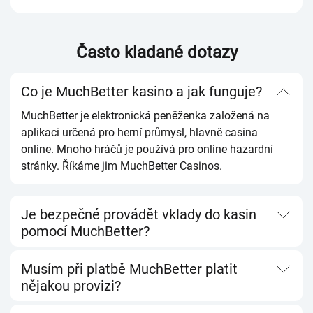
Často kladané dotazy
Co je MuchBetter kasino a jak funguje?
MuchBetter je elektronická peněženka založená na
aplikaci určená pro herní průmysl, hlavně casina
online. Mnoho hráčů je používá pro online hazardní
stránky. Říkáme jim MuchBetter Casinos.
Je bezpečné provádět vklady do kasin
pomocí MuchBetter?
Musím při platbě MuchBetter platit
nějakou provizi?