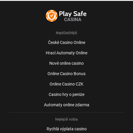
Nejdůležitější
České Casino Online
Hrací Аutomaty Online
Nové online casino
Online Casino Bonus
Online Casino CZK
Casino hry o peníze
Аutomaty online zdarma
Nejlepší volba
Rychlá výplata casino