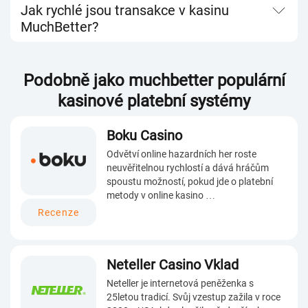
Jak rychlé jsou transakce v kasinu
MuchBetter?
Podobně jako muchbetter populární
kasinové platební systémy
Boku Casino
Odvětví online hazardních her roste
neuvěřitelnou rychlostí a dává hráčům
spoustu možností, pokud jde o platební
metody v online kasino …
Recenze
Neteller Casino Vklad
Neteller je internetová peněženka s
25letou tradicí. Svůj vzestup zažila v roce