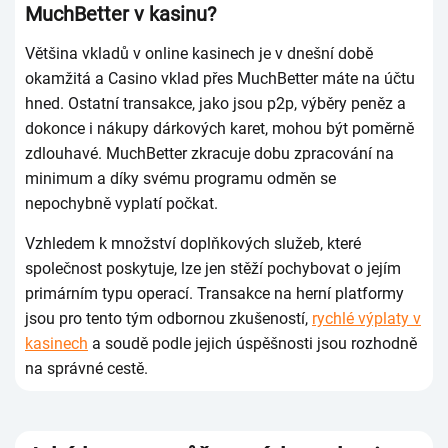
MuchBetter v kasinu?
Většina vkladů v online kasinech je v dnešní době
okamžitá a Casino vklad přes MuchBetter máte na účtu
hned. Ostatní transakce, jako jsou p2p, výběry peněz a
dokonce i nákupy dárkových karet, mohou být poměrně
zdlouhavé. MuchBetter zkracuje dobu zpracování na
minimum a díky svému programu odměn se
nepochybně vyplatí počkat.
Vzhledem k množství doplňkových služeb, které
společnost poskytuje, lze jen stěží pochybovat o jejím
primárním typu operací. Transakce na herní platformy
jsou pro tento tým odbornou zkušeností,
rychlé výplaty v
kasinech
a soudě podle jejich úspěšnosti jsou rozhodně
na správné cestě.