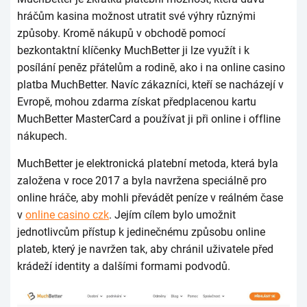
hráčům kasina možnost utratit své výhry různými
způsoby. Kromě nákupů v obchodě pomocí
bezkontaktní klíčenky MuchBetter ji lze využít i k
posílání peněz přátelům a rodině, ako i na online casino
platba MuchBetter. Navíc zákazníci, kteří se nacházejí v
Evropě, mohou zdarma získat předplacenou kartu
MuchBetter MasterCard a používat ji při online i offline
nákupech.
MuchBetter je elektronická platební metoda, která byla
založena v roce 2017 a byla navržena speciálně pro
online hráče, aby mohli převádět peníze v reálném čase
v
online casino czk
. Jejím cílem bylo umožnit
jednotlivcům přístup k jedinečnému způsobu online
plateb, který je navržen tak, aby chránil uživatele před
krádeží identity a dalšími formami podvodů.