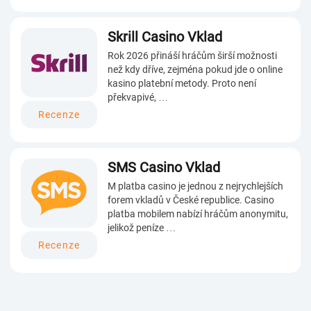
Skrill Casino Vklad
Rok 2026 přináší hráčům širší možnosti
než kdy dříve, zejména pokud jde o online
kasino platební metody. Proto není
překvapivé, …
Recenze
SMS Casino Vklad
M platba casino je jednou z nejrychlejších
forem vkladů v České republice. Casino
platba mobilem nabízí hráčům anonymitu,
jelikož peníze …
Recenze