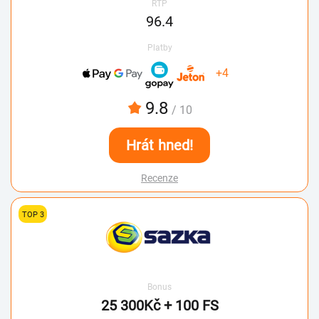
RTP
96.4
Platby
+4
9.8
/ 10
Hrát hned!
Recenze
3
Bonus
25 300Kč + 100 FS