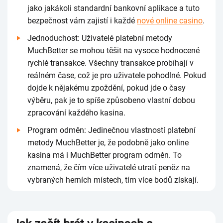
jako jakákoli standardní bankovní aplikace a tuto
bezpečnost vám zajistí i každé
nové online casino
.
Jednoduchost: Uživatelé platební metody
MuchBetter se mohou těšit na vysoce hodnocené
rychlé transakce. Všechny transakce probíhají v
reálném čase, což je pro uživatele pohodlné. Pokud
dojde k nějakému zpoždění, pokud jde o časy
výběru, pak je to spíše způsobeno vlastní dobou
zpracování každého kasina.
Program odměn: Jedinečnou vlastností platební
metody MuchBetter je, že podobně jako online
kasina má i MuchBetter program odměn. To
znamená, že čím více uživatelé utratí peněz na
vybraných herních místech, tím více bodů získají.