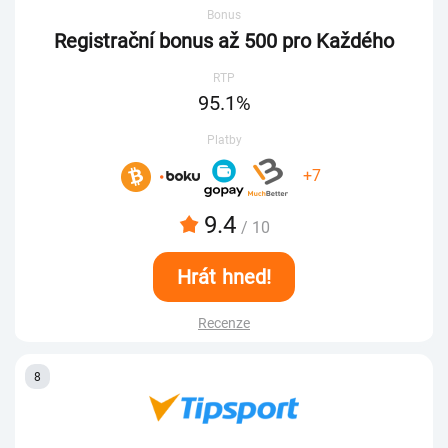
Bonus
Registrační bonus až 500 pro Každého
RTP
95.1%
Platby
+7
9.4
/ 10
Hrát hned!
Recenze
8