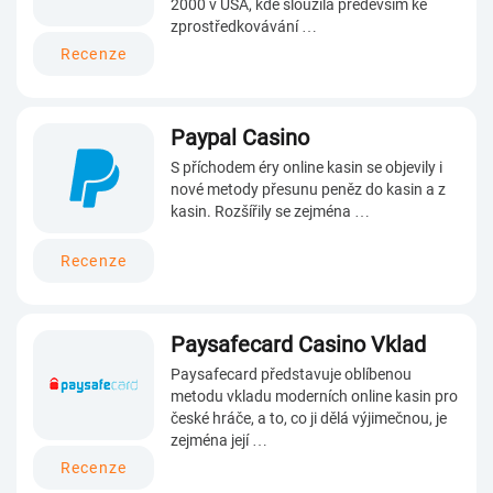
2000 v USA, kde sloužila především ke
zprostředkovávání …
Recenze
Paypal Casino
S příchodem éry online kasin se objevily i
nové metody přesunu peněz do kasin a z
kasin. Rozšířily se zejména …
Recenze
Paysafecard Casino Vklad
Paysafecard představuje oblíbenou
metodu vkladu moderních online kasin pro
české hráče, a to, co ji dělá výjimečnou, je
zejména její …
Recenze