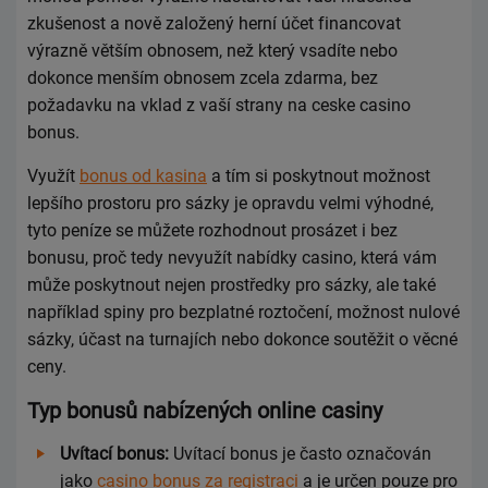
zkušenost a nově založený herní účet financovat
výrazně větším obnosem, než který vsadíte nebo
dokonce menším obnosem zcela zdarma, bez
požadavku na vklad z vaší strany na ceske casino
bonus.
Využít
bonus od kasina
a tím si poskytnout možnost
lepšího prostoru pro sázky je opravdu velmi výhodné,
tyto peníze se můžete rozhodnout prosázet i bez
bonusu, proč tedy nevyužít nabídky casino, která vám
může poskytnout nejen prostředky pro sázky, ale také
například spiny pro bezplatné roztočení, možnost nulové
sázky, účast na turnajích nebo dokonce soutěžit o věcné
ceny.
Typ bonusů nabízených online casiny
Uvítací bonus:
Uvítací bonus je často označován
jako
casino bonus za registraci
a je určen pouze pro