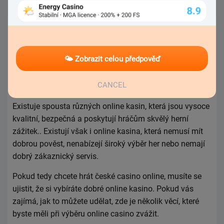
Kritéria pro bezpečné a spravedlivé
internetove kasino
🌤 Zobrazit celou předpověď
Online kasina dávají milovníkům hazardních her
možnost hrát své oblíbené hry, jako je ruleta, sloty, poker
CANCEL
a další, kdykoli a odkudkoli na světě v casino online cz.
Existuje spousta různých online kasin, která jsou vysoce
kvalitní, bezpečná a poskytují hráčům skvělý herní
zážitek.. Existují však i online kasina, která nemusí mít
dobrou pověst, nenabízejí široký výběr her nebo nemají
dobrý zákaznický servis.
Pokud tedy chcete hrát české casino online, musíte se
ujistit, že si vybíráte dobré online kasino. Pokud vás
zajímá, jak to můžete udělat, zde je několik věcí, které
byste měli při výběru online casino zvážit.