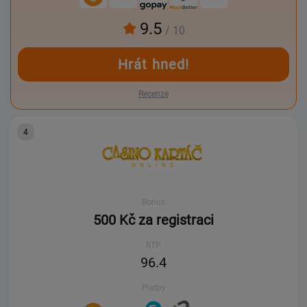
9.5
/ 10
Hrát hned!
Recenze
4
Bonus
500 Kč za registraci
RTP
96.4
Platby