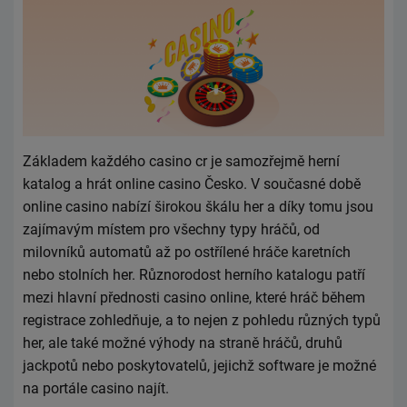
Základem každého casino cr je samozřejmě herní
katalog a hrát online casino Česko. V současné době
online casino nabízí širokou škálu her a díky tomu jsou
zajímavým místem pro všechny typy hráčů, od
milovníků automatů až po ostřílené hráče karetních
nebo stolních her. Různorodost herního katalogu patří
mezi hlavní přednosti casino online, které hráč během
registrace zohledňuje, a to nejen z pohledu různých typů
her, ale také možné výhody na straně hráčů, druhů
jackpotů nebo poskytovatelů, jejichž software je možné
na portále casino najít.