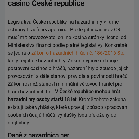
casino České republice
Legislativa České republiky na hazardní hry v rámci
ochrany hráčů nezapomíná. Pro legální casino v ČR
musí mít provozovatel online kasina stránky licenci od
Ministerstva financí podle platné legislativy. Konkrétně
se jedná o
zákon o hazardních hrách č. 186/2016 Sb.
,
který reguluje hazardní hry. Zákon nejprve definuje
postavení casinos a hráčů, hazardní hry a způsob jejich
provozování a dále stanoví pravidla a povinnosti hráčů.
Zákon rovněž stanoví minimální věkovou hranici pro
hraní hazardních her.
V České republice mohou hrát
hazardní hry osoby starší 18 let
. Kromě tohoto zákona
existují také vyhlášky, které upravují způsob zpracování
osobních údajů hráčů, vyhlášky jsou přeloženy do
angličtiny
Daně z hazardních her