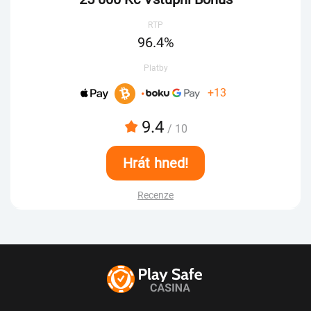
RTP
96.4%
Platby
+13
9.4
/ 10
Hrát hned!
Recenze