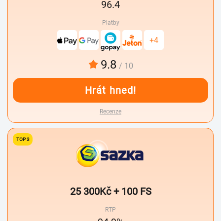
96.4
Platby
+4
9.8
/ 10
Hrát hned!
Recenze
TOP 3
25 300Kč + 100 FS
RTP