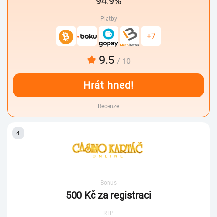
94.9%
Platby
+7
9.5
/ 10
Hrát hned!
Recenze
4
Bonus
500 Kč za registraci
RTP