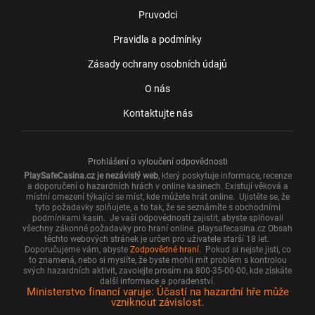
Pruvodci
Pravidla a podmínky
Zásady ochrany osobních údajů
O nás
Kontaktujte nás
Prohlášení o vyloučení odpovědnosti
PlaySafeCasina.cz je nezávislý web
, který poskytuje informace, recenze
a doporučení o hazardních hrách v online kasinech. Existují věková a
místní omezení týkající se míst, kde můžete hrát online. Ujistěte se, že
tyto požadavky splňujete, a to tak, že se seznámíte s obchodními
podmínkami kasin. Je vaší odpovědností zajistit, abyste splňovali
všechny zákonné požadavky pro hraní online. playsafecasina.cz Obsah
těchto webových stránek je určen pro uživatele starší 18 let.
Doporučujeme vám, abyste
Zodpovědné hraní
. Pokud si nejste jisti, co
to znamená, nebo si myslíte, že byste mohli mít problém s kontrolou
svých hazardních aktivit, zavolejte prosím na 800-35-00-00, kde získáte
další informace a poradenství.
Ministerstvo financí varuje: Účastí na hazardní hře může
vzniknout závislost.