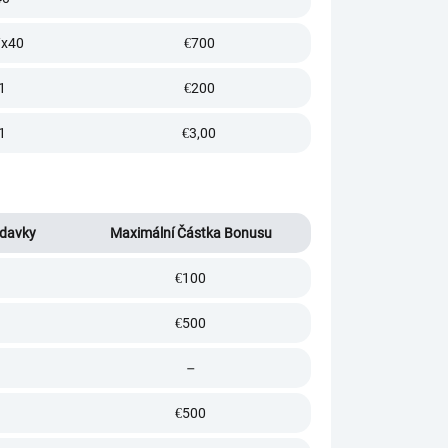
/x40
€700
1
€200
1
€3,00
davky
Maximální Částka Bonusu
€100
€500
–
€500