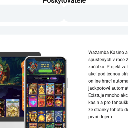
Poskytovatelé
Wazamba Kasino a S
spuštěných v roce 
začátku. Projekt za
akcí pod jednou st
online hrací automat
jackpotové automat
Existuje mnoho akcí 
kasin a pro fanoušk
že stránky tohoto 
první dojem.