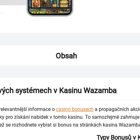
Obsah
ových systémech v Kasinu Wazamba
relevantnější informace o
casino bonusech
a propagačních akcí
ky pro získání nabídek v tomto kasinu. To samozřejmě zahrnuje
 než se rozhodnete vybrat si bonus na stránkách kasina Wazamb
Typy Bonusů v