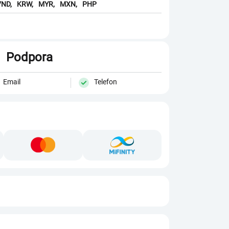
VND
KRW
MYR
MXN
PHP
Podpora
Email
Telefon