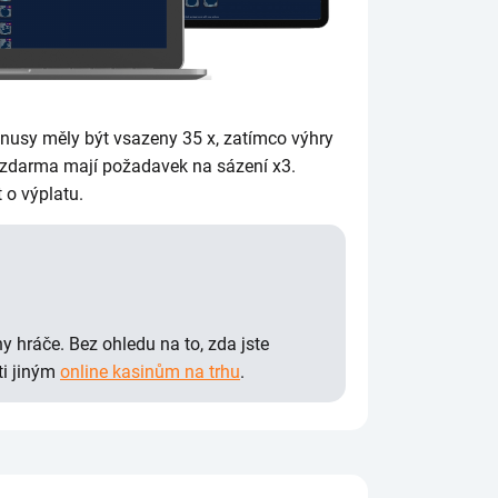
nusy měly být vsazeny 35 x, zatímco výhry
y zdarma mají požadavek na sázení x3.
 o výplatu.
hráče. Bez ohledu na to, zda jste
ti jiným
online kasinům na trhu
.