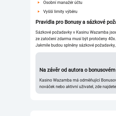
Osobní manažér účtu
Vyšší limity výběru
Pravidla pro Bonusy a sázkové po
Sázkové požadavky v Kasinu Wazamba jsou v
ze zatočení zdarma musí být protočeny 40x.
Jakmile budou splněny sázkové požadavky, 
Na závěr od autora o bonusové
Kasino Wazamba má odměňující Bonusový s
nováček nebo aktivní uživatel, zde najdete