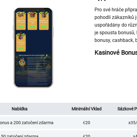
Pro své hráče připr
pohodlí zákazníků 
uspořádány do různ
je spousta bonusů, 
bonusy, cashback, b
Kasinové Bonu
Nabídka
Minimální Vklad
Sázkové 
onus a 200 zatočení zdarma
€20
x35
50 zatočení zdarma
€20
x