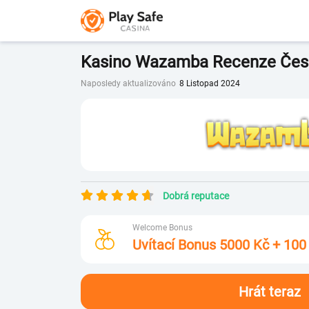
Kasino Wazamba Rесеnzе Čе
Naposledy aktualizováno
8 Listopad 2024
Dobrá reputace
Welcome Bonus
Uvítací Bonus 5000 Kč + 10
Hrát teraz