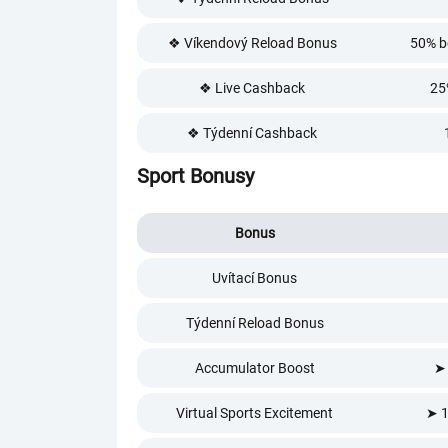
❖ Víkendový Reload Bonus
50% b
❖ Live Cashback
25
❖ Týdenní Cashback
Sport Bonusy
Bonus
Uvítací Bonus
Týdenní Reload Bonus
Аccumulator Boost
➤
Virtual Sports Excitement
➤ 