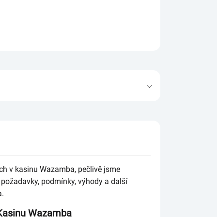
ch v kasinu Wazamba, pečlivě jsme
 požadavky, podmínky, výhody a další
a.
 Kasinu Wazamba