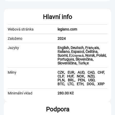
Hlavní info
Webová stránka
legiano.com
Založeno
2024
Jazyky
English, Deutsch, Français,
Italiano, Español, Čeština,
Suomi, Ελληνικά, Norsk, Polski,
Português, Slovenčina,
Slovenščina, Türkçe
Měny
CZK
EUR
AUD
CAD
CHF
CLP
HUF
NOK
NZD
PLN
BRL
PEN
USD
BTC
LTC
ETH
DOG
XRP
Minimální vklad
‪280.00 Kč‬
Podpora