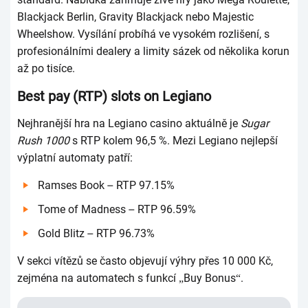
Blackjack Berlin, Gravity Blackjack nebo Majestic
Wheelshow. Vysílání probíhá ve vysokém rozlišení, s
profesionálními dealery a limity sázek od několika korun
až po tisíce.
Best pay (RTP) slots on Legiano
Nejhranější hra na Legiano casino aktuálně je
Sugar
Rush 1000
s RTP kolem 96,5 %. Mezi Legiano nejlepší
výplatní automaty patří:
Ramses Book – RTP 97.15%
Tome of Madness – RTP 96.59%
Gold Blitz – RTP 96.73%
V sekci vítězů se často objevují výhry přes 10 000 Kč,
zejména na automatech s funkcí „Buy Bonus“.