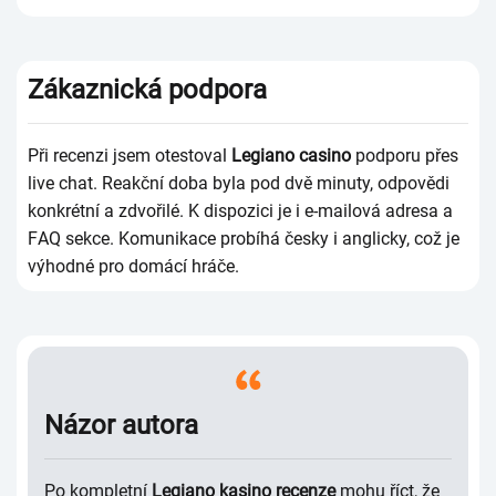
Zákaznická podpora
Při recenzi jsem otestoval
Legiano casino
podporu přes
live chat. Reakční doba byla pod dvě minuty, odpovědi
konkrétní a zdvořilé. K dispozici je i e-mailová adresa a
FАQ sekce. Komunikace probíhá česky i anglicky, což je
výhodné pro domácí hráče.
Názor autora
Po kompletní
Legiano kasino recenze
mohu říct, že