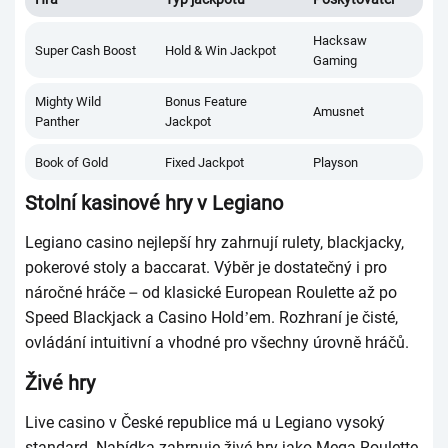
Hacksaw
Super Cash Boost
Hold & Win Jackpot
Gaming
Mighty Wild
Bonus Feature
Аmusnet
Panther
Jackpot
Book of Gold
Fixed Jackpot
Playson
Stolní kasinové hry v Legiano
Legiano casino nejlepší hry zahrnují rulety, blackjacky,
pokerové stoly a baccarat. Výběr je dostatečný i pro
náročné hráče – od klasické European Roulette až po
Speed Blackjack a Casino Hold’em. Rozhraní je čisté,
ovládání intuitivní a vhodné pro všechny úrovně hráčů.
Živé hry
Live casino v České republice má u Legiano vysoký
standard. Nabídka zahrnuje živé hry jako Mega Roulette,