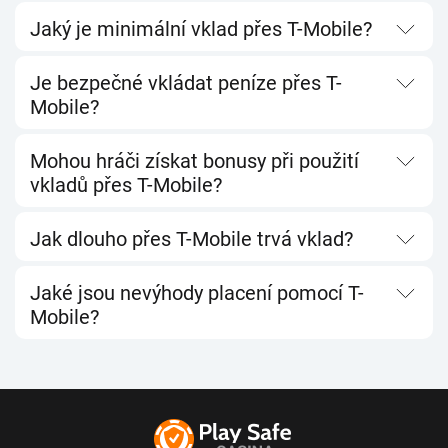
Jaký je minimální vklad přes T-Mobile?
Je bezpečné vkládat peníze přes T-
Mobile?
Mohou hráči získat bonusy při použití
vkladů přes T-Mobile?
Jak dlouho přes T-Mobile trvá vklad?
Jaké jsou nevýhody placení pomocí T-
Mobile?