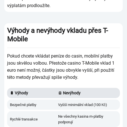
výplatám prodloužíte.
Výhody a nevýhody vkladu přes T-
Mobile
Pokud chcete vkládat peníze do casin, mobilní platby
jsou skvělou volbou. Přestože casino T-Mobile vklad 1
euro není možný, částky jsou obvykle vyšší, při použití
této metody převažují spíše výhody.
🔋 Výhody
🪫 Nevýhody
Bezpečné platby
Vyšší minimální vklad (100 Kč)
Ne všechny kasina m-platby
Rychlé transakce
podporují