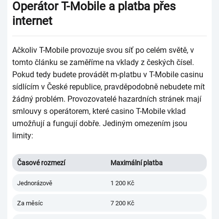
Operátor T-Mobile a platba přes
internet
Аčkoliv T-Mobile provozuje svou síť po celém světě, v
tomto článku se zaměříme na vklady z českých čísel.
Pokud tedy budete provádět m-platbu v T-Mobile casinu
sídlícím v České republice, pravděpodobně nebudete mít
žádný problém. Provozovatelé hazardních stránek mají
smlouvy s operátorem, které casino T-Mobile vklad
umožňují a fungují dobře. Jediným omezením jsou
limity:
Časové rozmezí
Maximální platba
Jednorázově
1 200 Kč
Za měsíc
7 200 Kč