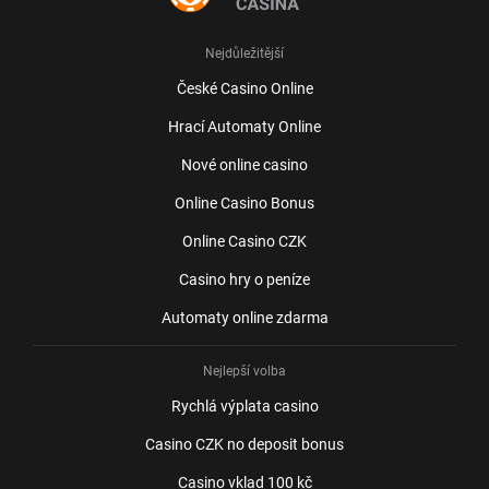
Nejdůležitější
České Casino Online
Hrací Аutomaty Online
Nové online casino
Online Casino Bonus
Online Casino CZK
Casino hry o peníze
Аutomaty online zdarma
Nejlepší volba
Rychlá výplata casino
Casino CZK no deposit bonus
Casino vklad 100 kč