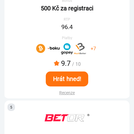
Bonus
500 Kč za registraci
RTP
96.4
Platby
+7
9.7
/ 10
Hrát hned!
Recenze
5