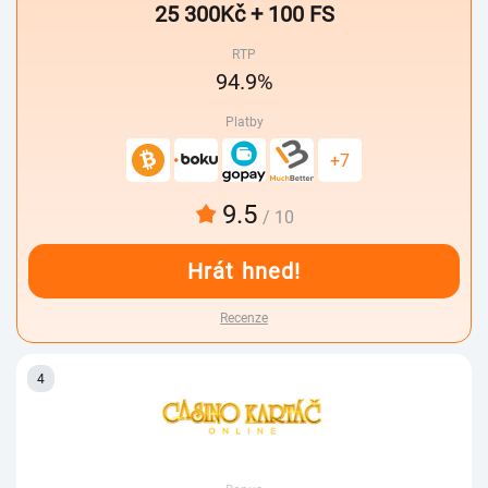
25 300Kč + 100 FS
RTP
94.9%
Platby
+7
9.5
/ 10
Hrát hned!
Recenze
4