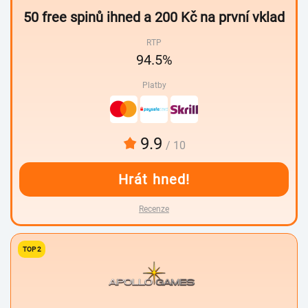
50 free spinů ihned a 200 Kč na první vklad
RTP
94.5%
Platby
9.9
/ 10
Hrát hned!
Recenze
TOP 2