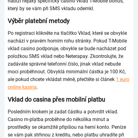
nabízí nějaký specifický casino vklad T-Mobile bonus,
který by se vám při SMS vkladu odemkl.
Výběr platební metody
Po registraci klikněte na tlačítko Vklad, které se obvykle
nachází v pravém horním rohu stránky. Pokud T-Mobile
vklad casino podporuje, obvykle se bude nacházet pod
položkou SMS vklad nebo Neterapay. Zkontrolujte, že
zadáváte správné telefonní číslo, jinak vklad nebude
moci proběhnout. Obvyklá minimální částka je 100 Kč,
ale pokud chcete vkládat méně, přečtěte si článek
1 euro
online kasina
.
Vklad do casina přes mobilní platbu
Posledním krokem je zadat částku a potvrdit vklad.
Casino m-platba proběhne do několika minut a
prostředky se okamžitě připíšou na herní konto. Peníze
se vám pak strhnou z kreditu, nebo platbu uhradíte při