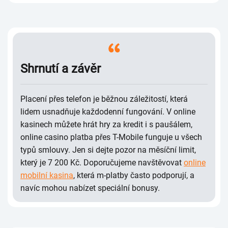
Shrnutí a závěr
Placení přes telefon je běžnou záležitostí, která
lidem usnadňuje každodenní fungování. V online
kasinech můžete hrát hry za kredit i s paušálem,
online casino platba přes T-Mobile funguje u všech
typů smlouvy. Jen si dejte pozor na měsíční limit,
který je 7 200 Kč. Doporučujeme navštěvovat
online
mobilní kasina
, která m-platby často podporují, a
navíc mohou nabízet speciální bonusy.