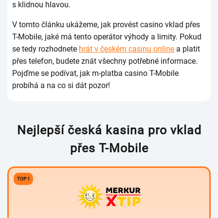
s klidnou hlavou.
V tomto článku ukážeme, jak provést casino vklad přes
T-Mobile, jaké má tento operátor výhody a limity. Pokud
se tedy rozhodnete
hrát v českém casinu online
a platit
přes telefon, budete znát všechny potřebné informace.
Pojďme se podívat, jak m-platba casino T-Mobile
probíhá a na co si dát pozor!
Nejlepší česká kasina pro vklad
přes T-Mobile
TOP 1