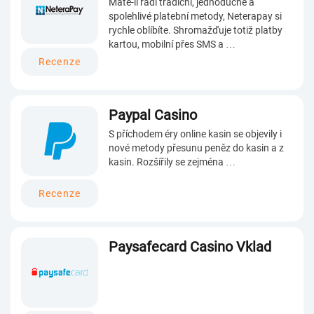
Máte-li rádi tradiční, jednoduché a
spolehlivé platební metody, Neterapay si
rychle oblíbíte. Shromažďuje totiž platby
kartou, mobilní přes SMS a …
Recenze
Paypal Casino
S příchodem éry online kasin se objevily i
nové metody přesunu peněz do kasin a z
kasin. Rozšířily se zejména …
Recenze
Paysafecard Casino Vklad