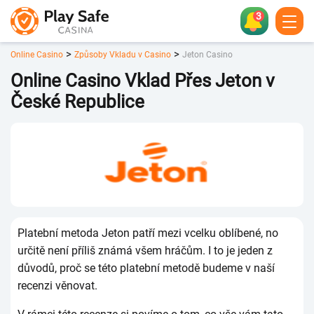
3
>
>
Online Casino
Způsoby Vkladu v Casino
Jeton Casino
Online Casino Vklad Přes Jeton v
České Republice
Platební metoda Jeton patří mezi vcelku oblíbené, no
určitě není příliš známá všem hráčům. I to je jeden z
důvodů, proč se této platební metodě budeme v naší
recenzi věnovat.