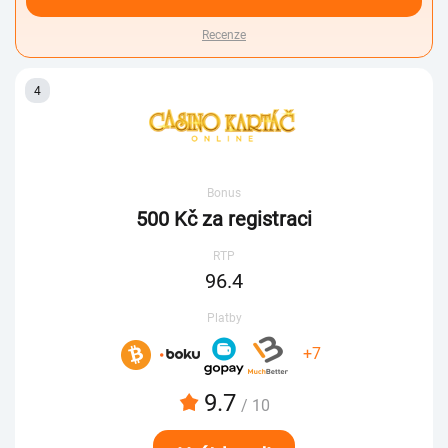
Recenze
4
Bonus
500 Kč za registraci
RTP
96.4
Platby
+7
9.7
/ 10