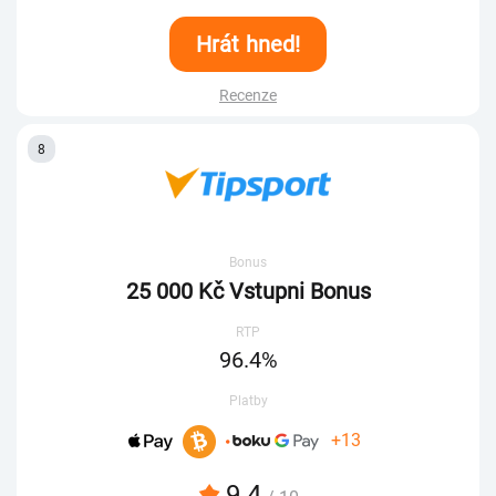
Hrát hned!
Recenze
8
Bonus
25 000 Kč Vstupni Bonus
RTP
96.4%
Platby
+13
9.4