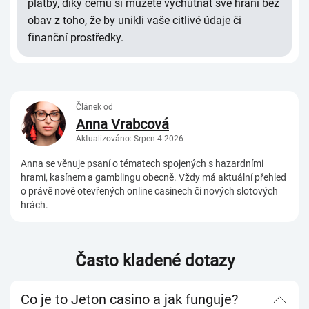
platby, díky čemu si můžete vychutnat své hraní bez
obav z toho, že by unikli vaše citlivé údaje či
finanční prostředky.
Článek od
Anna
Vrabcová
Aktualizováno: Srpen 4 2026
Anna se věnuje psaní o tématech spojených s hazardními
hrami, kasínem a gamblingu obecně. Vždy má aktuální přehled
o právě nově otevřených online casinech či nových slotových
hrách.
Často kladené dotazy
Co je to Jeton casino a jak funguje?