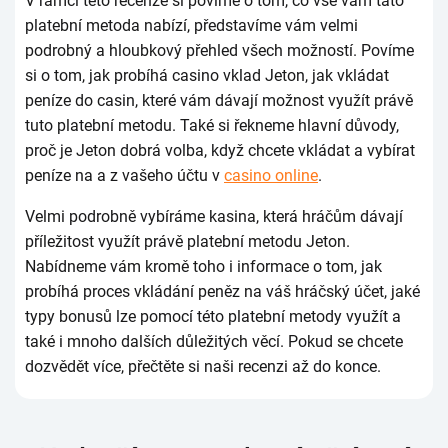
V rámci této recenze si povíme o tom, co vše vám tato
platební metoda nabízí, představíme vám velmi
podrobný a hloubkový přehled všech možností. Povíme
si o tom, jak probíhá casino vklad Jeton, jak vkládat
peníze do casin, které vám dávají možnost využít právě
tuto platební metodu. Také si řekneme hlavní důvody,
proč je Jeton dobrá volba, když chcete vkládat a vybírat
peníze na a z vašeho účtu v
casino online
.
Velmi podrobně vybíráme kasina, která hráčům dávají
příležitost využít právě platební metodu Jeton.
Nabídneme vám kromě toho i informace o tom, jak
probíhá proces vkládání peněz na váš hráčský účet, jaké
typy bonusů lze pomocí této platební metody využít a
také i mnoho dalších důležitých věcí. Pokud se chcete
dozvědět více, přečtěte si naši recenzi až do konce.