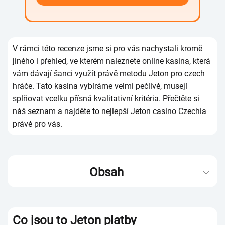
V rámci této recenze jsme si pro vás nachystali kromě
jiného i přehled, ve kterém naleznete online kasina, která
vám dávají šanci využít právě metodu Jeton pro czech
hráče. Tato kasina vybíráme velmi pečlivě, musejí
splňovat vcelku přísná kvalitativní kritéria. Přečtěte si
náš seznam a najděte to nejlepší Jeton casino Czechia
právě pro vás.
Obsah
Co jsou to Jeton platby