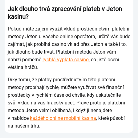
Jak dlouho trvá zpracování plateb v Jeton
kasinu?
Pokud máte zájem využít vklad prostřednictvím platební
metody Jeton u vašeho online operátora, určitě vás bude
zajímat, jak probíhá casino vklad přes Jeton a také i to,
jak dlouho bude trvat. Platební metoda Jeton vám
nabízí poměrně
rychlá výplata casino
, co jistě ocení
většina hráčů.
Díky tomu, že platby prostřednictvím této platební
metody probíhají rychle, můžete využívat své finanční
prostředky v rychlém čase od chvíle, kdy uskutečníte
svůj vklad na váš hráčský účet. Právě proto je platební
metoda Jeton velmi oblíbená, i když ji nenajdete
v nabídce
každého online mobilní kasina
, které působí
na našem trhu.