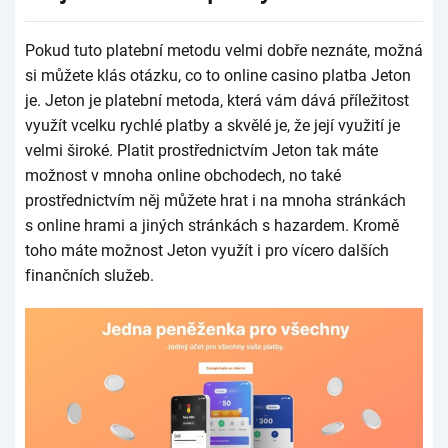
Pokud tuto platební metodu velmi dobře neznáte, možná
si můžete klás otázku, co to online casino platba Jeton
je. Jeton je platební metoda, která vám dává příležitost
využít vcelku rychlé platby a skvělé je, že její využití je
velmi široké. Platit prostřednictvím Jeton tak máte
možnost v mnoha online obchodech, no také
prostřednictvím něj můžete hrat i na mnoha stránkách
s online hrami a jiných stránkách s hazardem. Kromě
toho máte možnost Jeton využít i pro vícero dalších
finančních služeb.