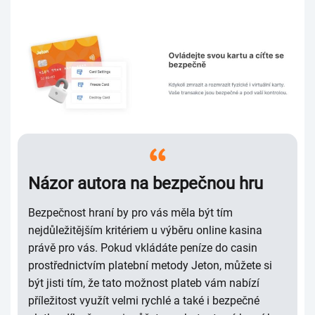
Názor autora na bezpečnou hru
Bezpečnost hraní by pro vás měla být tím
nejdůležitějším kritériem u výběru online kasina
právě pro vás. Pokud vkládáte peníze do casin
prostřednictvím platební metody Jeton, můžete si
být jisti tím, že tato možnost plateb vám nabízí
příležitost využít velmi rychlé a také i bezpečné