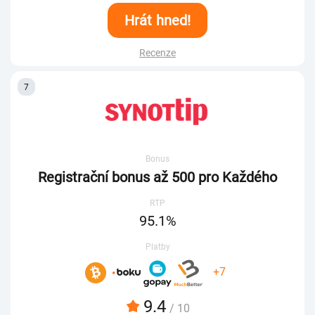
Hrát hned!
Recenze
7
Bonus
Registrační bonus až 500 pro Každého
RTP
95.1%
Platby
+7
9.4
/ 10