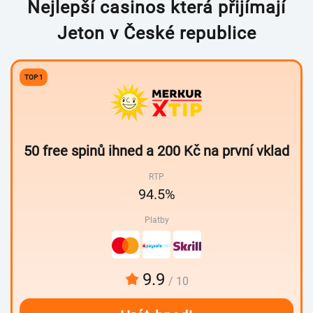
Nejlepší casinos která přijímají
Jeton v České republice
TOP 1
50 free spinů ihned a 200 Kč na první vklad
RTP
94.5%
Platby
9.9
/ 10