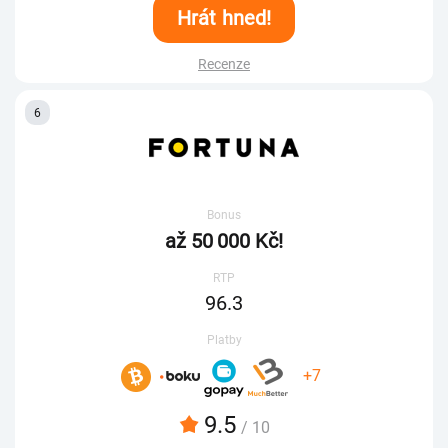
Hrát hned!
Recenze
6
Bonus
až 50 000 Kč!
RTP
96.3
Platby
+7
9.5
/ 10