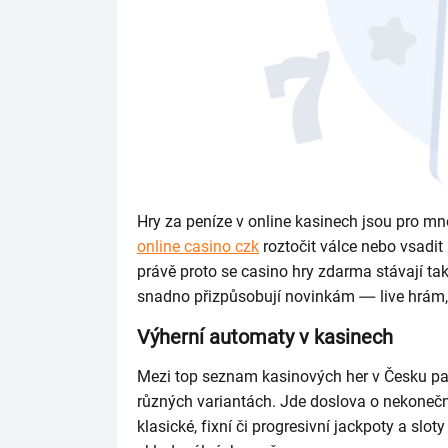
Hry za peníze v online kasinech jsou pro m
online casino czk
roztočit válce nebo vsadit
právě proto se casino hry zdarma stávají ta
snadno přizpůsobují novinkám — live hrám
Výherní automaty v kasinech
Mezi top seznam kasinových her v Česku pa
různých variantách. Jde doslova o nekonečnou
klasické, fixní či progresivní jackpoty a sl