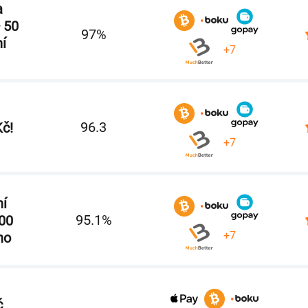
a
 50
97%
ní
+7
96.3
Kč!
+7
ní
95.1%
00
+7
ho
č