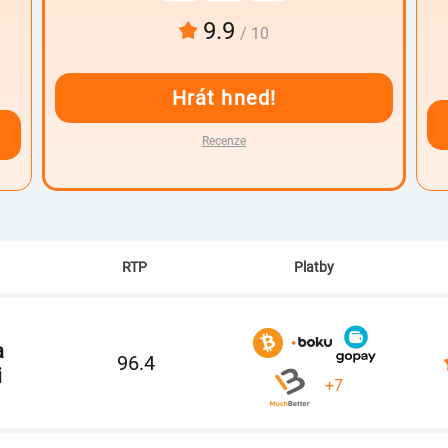
9.9
/ 10
Hrát hned!
Recenze
RTP
Platby
a
96.4
i
+7