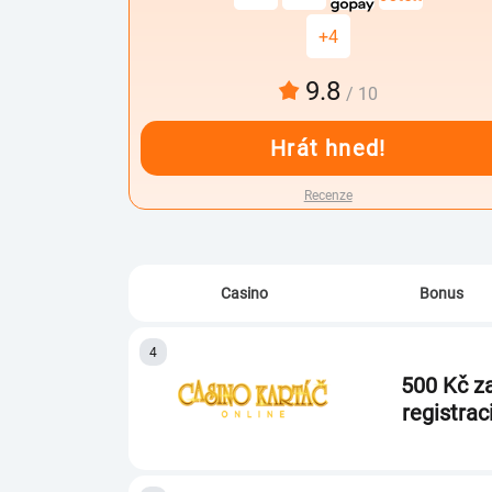
+4
9.8
/ 10
Hrát hned!
Recenze
Casino
Bonus
4
500 Kč z
registrac