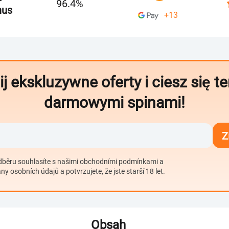
96.4%
nus
+13
j ekskluzywne oferty i ciesz się t
darmowymi spinami!
Z
dběru souhlasíte s našimi obchodními podmínkami a
 osobních údajů a potvrzujete, že jste starší 18 let.
Obsah