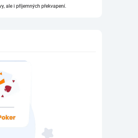
, ale i příjemných překvapení.