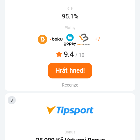
RTP
95.1%
Platby
+7
9.4
/ 10
Hrát hned!
Recenze
8
Bonus