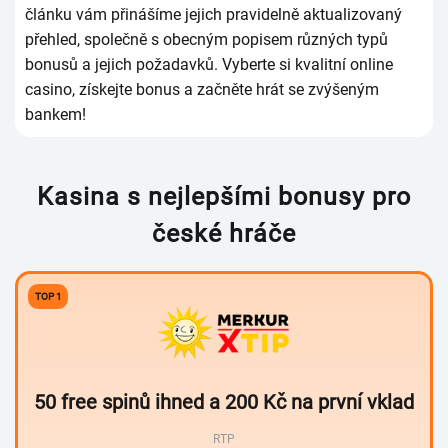
článku vám přinášíme jejich pravidelně aktualizovaný
přehled, společně s obecným popisem různých typů
bonusů a jejich požadavků. Vyberte si kvalitní online
casino, získejte bonus a začněte hrát se zvýšeným
bankem!
Kasina s nejlepšími bonusy pro
české hráče
TOP 1
50 free spinů ihned a 200 Kč na první vklad
RTP