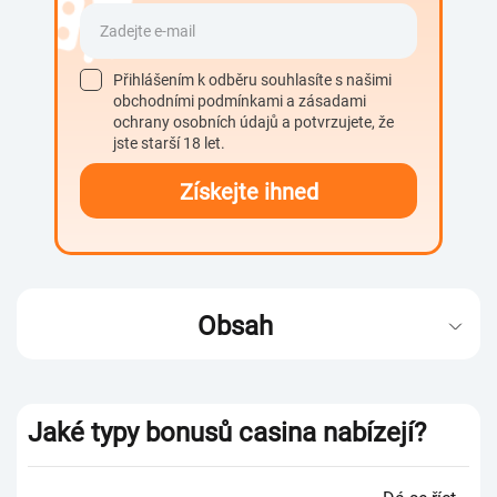
Přihlášením k odběru souhlasíte s našimi
obchodními podmínkami a zásadami
ochrany osobních údajů a potvrzujete, že
jste starší 18 let.
Získejte ihned
Obsah
Jaké typy bonusů casina nabízejí?