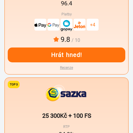
96.4
Platby
+4
9.8
/ 10
Hrát hned!
Recenze
TOP 3
25 300Kč + 100 FS
RTP