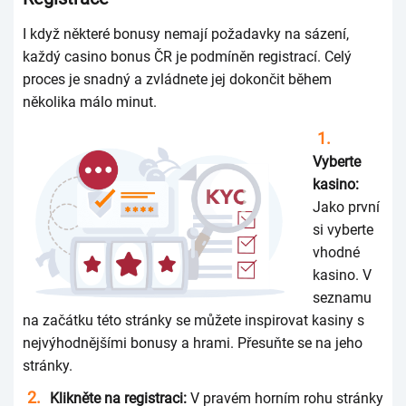
I když některé bonusy nemají požadavky na sázení,
každý casino bonus ČR je podmíněn registrací. Celý
proces je snadný a zvládnete jej dokončit během
několika málo minut.
Vyberte
kasino:
Jako první
si vyberte
vhodné
kasino. V
seznamu
na začátku této stránky se můžete inspirovat kasiny s
nejvýhodnějšími bonusy a hrami. Přesuňte se na jeho
stránky.
Klikněte na registraci:
V pravém horním rohu stránky