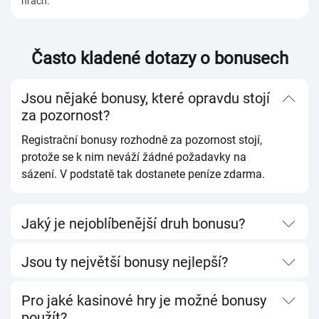
hrách.
Často kladené dotazy o bonusech
Jsou nějaké bonusy, které opravdu stojí
za pozornost?
Registrační bonusy rozhodně za pozornost stojí,
protože se k nim neváží žádné požadavky na
sázení. V podstatě tak dostanete peníze zdarma.
Jaký je nejoblíbenější druh bonusu?
Jsou ty největší bonusy nejlepší?
Pro jaké kasinové hry je možné bonusy
použít?