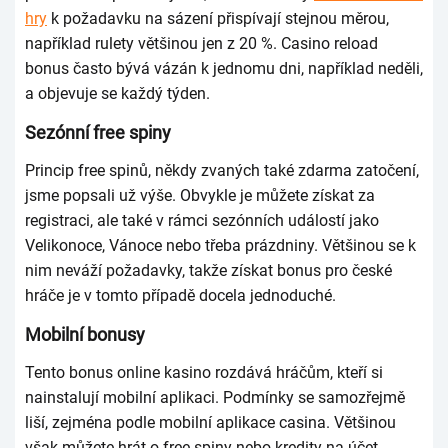
hry
k požadavku na sázení přispívají stejnou měrou,
například rulety většinou jen z 20 %. Casino reload
bonus často bývá vázán k jednomu dni, například neděli,
a objevuje se každý týden.
Sezónní free spiny
Princip free spinů, někdy zvaných také zdarma zatočení,
jsme popsali už výše. Obvykle je můžete získat za
registraci, ale také v rámci sezónních událostí jako
Velikonoce, Vánoce nebo třeba prázdniny. Většinou se k
nim neváží požadavky, takže získat bonus pro české
hráče je v tomto případě docela jednoduché.
Mobilní bonusy
Tento bonus online kasino rozdává hráčům, kteří si
nainstalují mobilní aplikaci. Podmínky se samozřejmě
liší, zejména podle mobilní aplikace casina. Většinou
však můžete hrát o free spiny nebo kredity na účet.