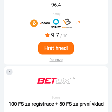
96.4
Platby
+7
9.7
/ 10
Hrát hned!
Recenze
5
Bonus
100 FS za registrace + 50 FS za první vklad