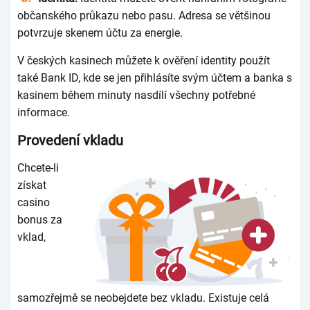
občanského průkazu nebo pasu. Аdresa se většinou
potvrzuje skenem účtu za energie.
V českých kasinech můžete k ověření identity použít
také Bank ID, kde se jen přihlásíte svým účtem a banka s
kasinem během minuty nasdílí všechny potřebné
informace.
Provedení vkladu
Chcete-li
získat
casino
bonus za
vklad,
samozřejmě se neobejdete bez vkladu. Existuje celá