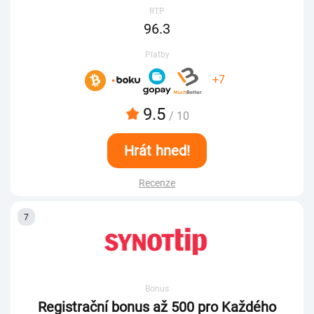
RTP
96.3
Platby
+7
9.5
/ 10
Hrát hned!
Recenze
7
Bonus
Registrační bonus až 500 pro Každého